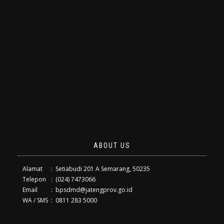
ABOUT US
Alamat
:
Setiabudi 201 A Semarang, 50235
Telepon
:
(024) 7473066
Email
:
bpsdmd@jatengprov.go.id
WA / SMS
:
0811 283 5000