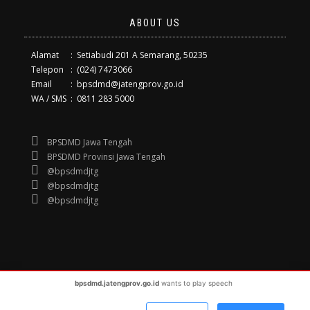
ABOUT US
Alamat
:
Setiabudi 201 A Semarang, 50235
Telepon
:
(024) 7473066
Email
:
bpsdmd@jatengprov.go.id
WA / SMS
:
0811 283 5000
BPSDMD Jawa Tengah
BPSDMD Provinsi Jawa Tengah
@bpsdmdjtg
@bpsdmdjtg
@bpsdmdjtg
bpsdmd.jatengprov.go.id
wants to play speech
© 2020
BPSDMD Jawa Tengah
, All Rights Reserved
Made With
By
fyr
, Internship Informatics'17 Diponegoro University